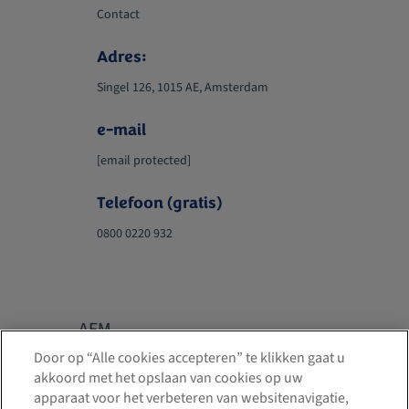
Contact
Adres:
Singel 126, 1015 AE, Amsterdam
e-mail
[email protected]
Telefoon (gratis)
0800 0220 932
AFM
vergunningnum
Door op “Alle cookies accepteren” te klikken gaat u
akkoord met het opslaan van cookies op uw
mer 12046134
apparaat voor het verbeteren van websitenavigatie,