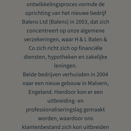
ontwikkelingsproces vormde de
oprichting van het nieuwe bedrijf
Informatie
Balens Ltd (Balens) in 2003, dat zich
Copyright
Aansprakelijkheidsverzekering voor complementair therapeuten,
concentreert op onze algemene
masseurs, schoonheidsspecialisten, coaches en
Privacyverklaring
verzekeringen, waar H & L Balen &
vertrouwenspersoonen.
Algemene voorwaarden
Co zich richt zich op financiële
Cookiesbeleid
Vraag een offerte aan
diensten, hypotheken en zakelijke
Gegevensverwerking
leningen.
Beloningsbeleid
Organisatie of individu met medewerkers
Beide bedrijven verhuisden in 2004
Toegankelijkheid
naar een nieuw gebouw in Malvern,
Engeland. Hierdoor kon er een
uitbreiding- en
professionaliseringslag gemaakt
worden, waardoor ons
klantenbestand zich kon uitbreiden