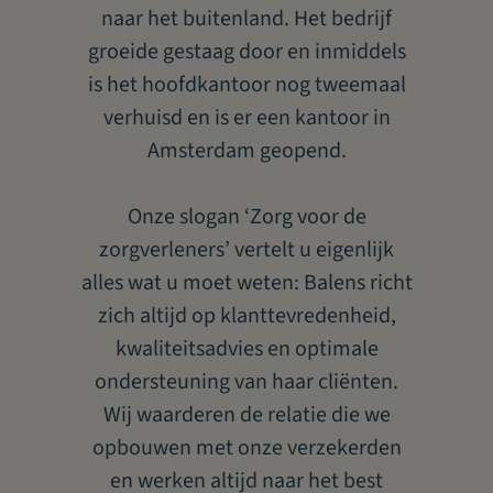
Aansprakelijkheidsverzekeringen voor organisaties waarin meer
naar het buitenland. Het bedrijf
dan één gezondheids-, welzijns- of fitnessprofessional werkzaam
groeide gestaag door en inmiddels
is.
is het hoofdkantoor nog tweemaal
verhuisd en is er een kantoor in
Vraag een offerte aan
Amsterdam geopend.
Onze slogan ‘Zorg voor de
zorgverleners’ vertelt u eigenlijk
alles wat u moet weten: Balens richt
zich altijd op klanttevredenheid,
kwaliteitsadvies en optimale
ondersteuning van haar cliënten.
Wij waarderen de relatie die we
opbouwen met onze verzekerden
en werken altijd naar het best