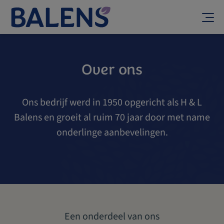
Home
Verzekering
Over ons
Over ons
Vertel ons meer over uw bedrijf zodat we u kunnen
Contact
doorverwijzen naar de meest geschikte polis.
Over ons
Ons bedrijf werd in 1950 opgericht als H & L
Individuele therapeut, coach of masseur (zonder medewerkers)
Balens en groeit al ruim 70 jaar door met name
Aansprakelijkheidsverzekering voor opleidingsinstituten
onderlinge aanbevelingen.
Organisatie of individu met medewerkers
Individuele therapeuten
Ontdek de geschiedenis van Balens en meer
Een onderdeel van ons
Over ons