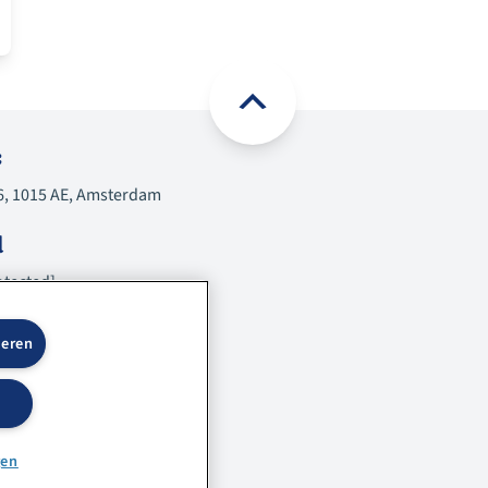
:
6, 1015 AE, Amsterdam
l
otected]
on (gratis)
teren
 932
gen