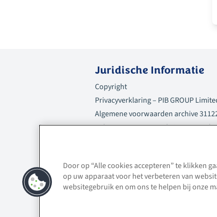
Juridische Informatie
Copyright
Privacyverklaring – PIB GROUP Limite
Algemene voorwaarden archive 3112
Balens Europe B.V. Website- en Cooki
Kennisgeving Eerlijke Gegevensverwe
Balens Ltd.
Beloningsbeleid
Door op “Alle cookies accepteren” te klikken g
op uw apparaat voor het verbeteren van websit
websitegebruik en om ons te helpen bij onze m
AFM vergunningnummer 120461