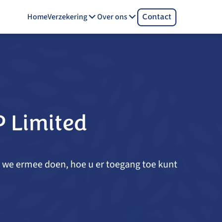
Home
Verzekering
Over ons
Contact
rganisatie of individu met medewerkers
P Limited
t we ermee doen, hoe u er toegang toe kunt
ansprakelijkheidsverzekeringen voor organisaties waarin
eer dan één gezondheids-, welzijns- of fitnessprofessional
erkzaam is.