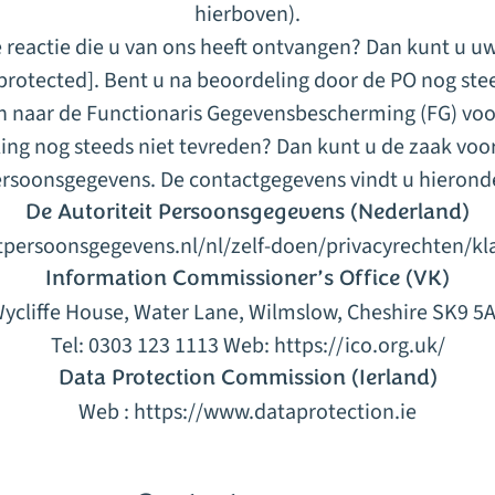
hierboven).
 reactie die u van ons heeft ontvangen? Dan kunt u uw 
protected]
. Bent u na beoordeling door de PO nog st
en naar de Functionaris Gegevensbescherming (FG) voo
ing nog steeds niet tevreden? Dan kunt u de zaak voor
rsoonsgegevens. De contactgegevens vindt u hierond
De Autoriteit Persoonsgegevens (Nederland)
itpersoonsgegevens.nl/nl/zelf-doen/privacyrechten/kl
Information Commissioner’s Office (VK)
ycliffe House, Water Lane, Wilmslow, Cheshire SK9 5
Tel: 0303 123 1113 Web:
https://ico.org.uk/
Data Protection Commission (Ierland)
Web :
https://www.dataprotection.ie