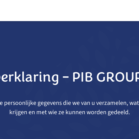
Individuele therapeuten
Informatie
O
Copyright
Privacyverklaring
Algemene voorwaarden
erklaring – PIB GROU
Cookiesbeleid
Gegevensverwerking
Beloningsbeleid
 de persoonlijke gegevens die we van u verzamelen, wa
Aansprakelijkheidsverzekering voor complementair
Toegankelijkheid
A
krijgen en met wie ze kunnen worden gedeeld.
therapeuten, masseurs, schoonheidsspecialisten, coaches
m
en vertrouwenspersoonen.
w