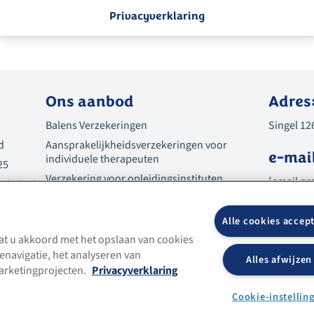
Privacyverklaring
Ons aanbod
Adres
Balens Verzekeringen
Singel 12
d
Aansprakelijkheidsverzekeringen voor
e-mai
individuele therapeuten
25
Verzekering voor opleidingsinstituten
[email pr
esbeleid
Verzekeringen voor organisaties
rking
Telefo
Over ons
Alle cookies accep
Contact
0800 0220
aat u akkoord met het opslaan van cookies
enavigatie, het analyseren van
Alles afwijzen
arketingprojecten.
Privacyverklaring
Cookie-instellin
34