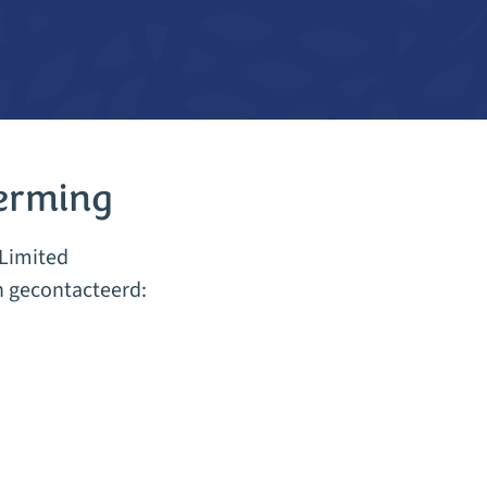
Vraag een offerte aan
erming
 Limited
n gecontacteerd: