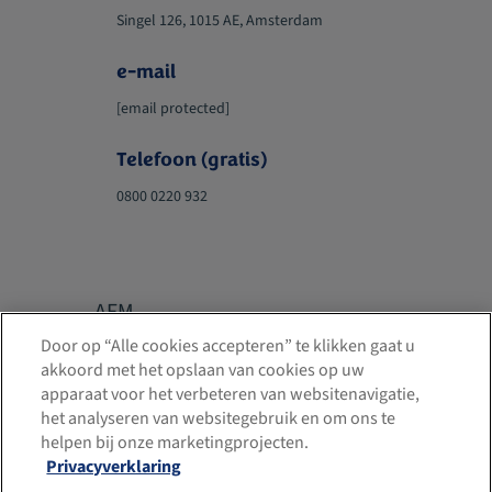
Singel 126, 1015 AE, Amsterdam
e-mail
[email protected]
Telefoon (gratis)
0800 0220 932
AFM
vergunningnum
Door op “Alle cookies accepteren” te klikken gaat u
akkoord met het opslaan van cookies op uw
mer 12046134
apparaat voor het verbeteren van websitenavigatie,
Kamer van
het analyseren van websitegebruik en om ons te
Mocht u fouten
Koophandel
helpen bij onze marketingprojecten.
of
Privacyverklaring
registratienum