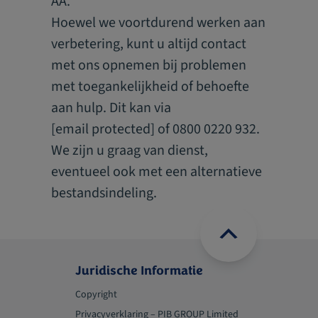
AA.
Hoewel we voortdurend werken aan
Informatie
verbetering, kunt u altijd contact
Copyright
Aansprakelijkheidsverzekering voor complementair therapeuten,
met ons opnemen bij problemen
masseurs, schoonheidsspecialisten, coaches en
Privacyverklaring
met toegankelijkheid of behoefte
vertrouwenspersoonen.
Algemene voorwaarden
aan hulp. Dit kan via
Cookiesbeleid
[email protected]
of 0800 0220 932.
Vraag een offerte aan
Gegevensverwerking
We zijn u graag van dienst,
Beloningsbeleid
eventueel ook met een alternatieve
Organisatie of individu met medewerkers
bestandsindeling.
Toegankelijkheid
Juridische Informatie
Copyright
Privacyverklaring – PIB GROUP Limited