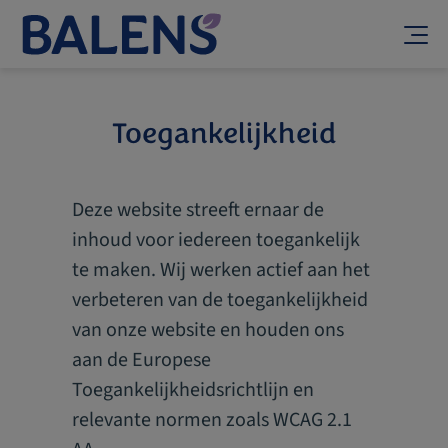
Home
Verzekering
Over ons
Toegankelijkheid
Vertel ons meer over uw bedrijf zodat we u kunnen
Contact
doorverwijzen naar de meest geschikte polis.
Over ons
Individuele therapeut, coach of masseur (zonder medewerkers)
Deze website streeft ernaar de
Aansprakelijkheidsverzekering voor opleidingsinstituten
inhoud voor iedereen toegankelijk
te maken. Wij werken actief aan het
Organisatie of individu met medewerkers
verbeteren van de toegankelijkheid
Individuele therapeuten
van onze website en houden ons
aan de Europese
Toegankelijkheidsrichtlijn en
Ontdek de geschiedenis van Balens en meer
relevante normen zoals WCAG 2.1
Over ons