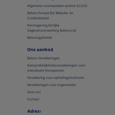
Aansprakelijkheidsverzekeringen voor organisaties waarin meer
Algemene voorwaarden archive 311225
dan één gezondheids-, welzijns- of fitnessprofessional werkzaam
Balens Europe B.V. Website- en
is.
Cookiesbeleid
Kennisgeving Eerlijke
Vraag een offerte aan
Gegevensverwerking Balens Ltd.
Beloningsbeleid
Ons aanbod
Balens Verzekeringen
Aansprakelijkheidsverzekeringen voor
individuele therapeuten
Verzekering voor opleidingsinstituten
Verzekeringen voor organisaties
Over ons
Contact
Adres: